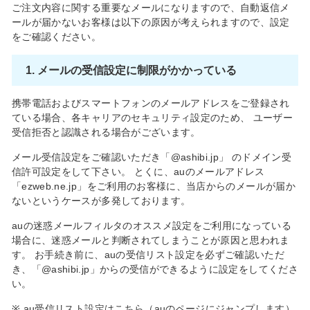
シ
ご注文内容に関する重要なメールになりますので、自動返信メ
ョ
ールが届かないお客様は以下の原因が考えられますので、設定
ッ
をご確認ください。
プ
1. メールの受信設定に制限がかかっている
携帯電話およびスマートフォンのメールアドレスをご登録され
ている場合、各キャリアのセキュリティ設定のため、 ユーザー
受信拒否と認識される場合がございます。
メール受信設定をご確認いただき「@ashibi.jp」 のドメイン受
信許可設定をして下さい。 とくに、auのメールアドレス
「ezweb.ne.jp」をご利用のお客様に、当店からのメールが届か
ないというケースが多発しております。
auの迷惑メールフィルタのオススメ設定をご利用になっている
場合に、迷惑メールと判断されてしまうことが原因と思われま
す。 お手続き前に、auの受信リスト設定を必ずご確認いただ
き、「@ashibi.jp」からの受信ができるように設定をしてくださ
い。
※ au受信リスト設定はこちら（auのページにジャンプします）