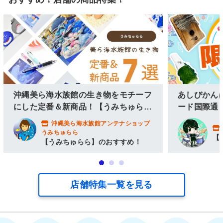
沖縄美ら海水族館の生き物をモチーフ
あしびかん
にした定番＆新商品！【うみちゅら
ード国際通
ら】
沖縄美ら海水族館アンテナショップ
うみちゅらら
【
【うみちゅらら】のおすすめ！
店舗特集一覧を見る