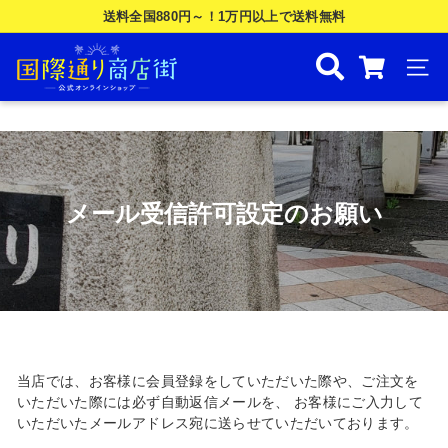
Skip
送料全国880円～！1万円以上で送料無料
to
Pause
国
content
slideshow
際
SIT
通
り
商
店
メール受信許可設定のお願い
街
公
式
オ
ン
ラ
当店では、お客様に会員登録をしていただいた際や、ご注文を
イ
いただいた際には必ず自動返信メールを、 お客様にご入力して
ン
いただいたメールアドレス宛に送らせていただいております。