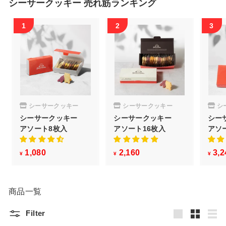
シ
シーサークッキー 売れ筋ランキング
の方に幸運が訪れますように。
ョ
ッ
プ
シーサークッキー
シーサークッキー
シ
シーサークッキー
シーサークッキー
シー
アソート8枚入
アソート16枚入
アソ
1,080
¥
2,160
¥
3,2
¥
¥
¥
1
2
,
,
0
1
商品一覧
8
6
Filter
0
0
Large
Small
List