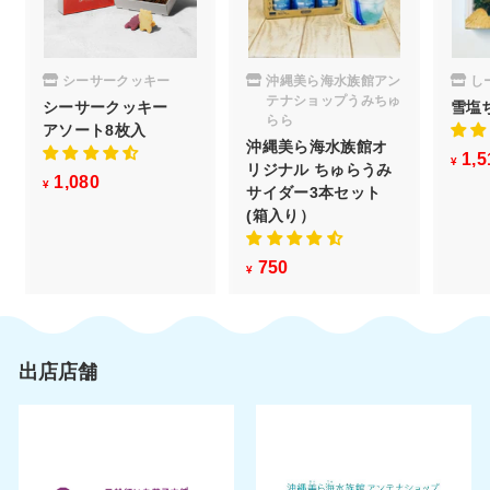
シーサークッキー
沖縄美ら海水族館アン
し
テナショップうみちゅ
シーサークッキー
雪塩
らら
アソート8枚入
沖縄美ら海水族館オ
1,5
¥
リジナル ちゅらうみ
1,080
¥
¥
サイダー3本セット
1
(箱入り）
,
0
750
¥
¥
8
7
0
5
0
出店店舗