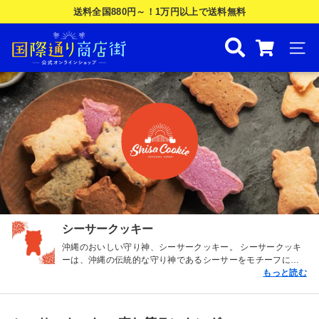
Skip
送料全国880円～！1万円以上で送料無料
to
Pause
国
content
slideshow
際
SIT
通
り
商
店
街
公
式
オ
シーサークッキー
ン
沖縄のおいしい守り神、シーサークッキー。 シーサークッキ
ラ
ーは、沖縄の伝統的な守り神であるシーサーをモチーフに、
イ
沖縄ならではの素材をたっぷりと詰め込んで、こだわりのレ
もっと読む
シピで丁寧に焼き上げたショートブレッドです。 上質なバタ
ン
ーの香りと、ほろほろサクサクとした特別感溢れるリッチな
食感は、思わず笑顔がこぼれる美味しさ。 召し上がるすべて