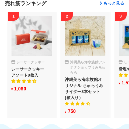
売れ筋ランキング
もっと見る
シーサークッキー
沖縄美ら海水族館アン
し
テナショップうみちゅ
シーサークッキー
雪塩
らら
アソート8枚入
沖縄美ら海水族館オ
1,5
¥
リジナル ちゅらうみ
1,080
¥
¥
サイダー3本セット
1
(箱入り）
,
0
750
¥
¥
8
7
0
5