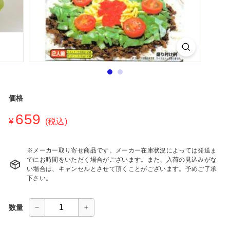
シ
ョ
ッ
プ
価格
通
659
¥659
¥
(税込)
常
価
格
※メーカー取り寄せ商品です。メーカー在庫状況によっては発送ま
でにお時間をいただく場合がございます。また、入荷の見込みがな
い場合は、キャンセルとさせて頂くことがございます。予めご了承
下さい。
数量
−
+