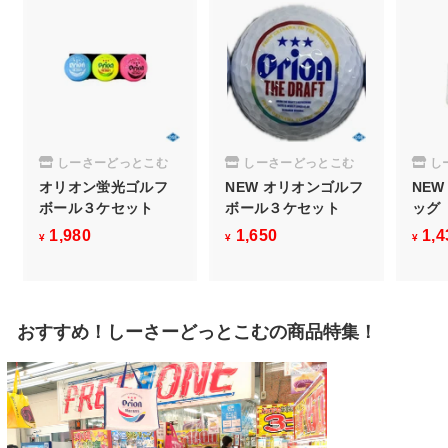
しーさーどっとこむ
しーさーどっとこむ
し
オリオン蛍光ゴルフ
NEW オリオンゴルフ
NE
ボール３ケセット
ボール３ケセット
ッグ
1,980
¥
1,650
¥
1,4
¥
¥
¥
1
1
,
,
9
6
おすすめ！しーさーどっとこむの商品特集！
8
5
0
0