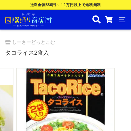
Skip
送料全国880円～！1万円以上で送料無料
to
ス
国
content
ラ
際
ナビ
イ
ド
通
シ
り
しーさーどっとこむ
ョ
商
ー
タコライス2食入
を
店
一
街
時
公
停
止
式
す
オ
る
ン
ラ
イ
ン