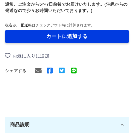
通常、ご注文から5〜7日前後でお届けいたします。(沖縄からの
発送なので少々お時間いただいております。)
税込み。
配送料
はチェックアウト時に計算されます。
カートに追加する
お気に入りに追加
Facebook
Twitter
シェアする
で
に
シ
ツ
ェ
イ
ア
ー
す
ト
商品説明
る
す