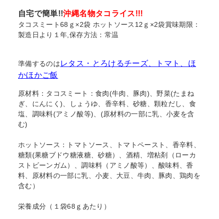
る
自宅で簡単!!
沖縄名物タコライス!!!
タコスミート68ｇ×2袋 ホットソース12ｇ×2袋賞味期限：
製造日より１年,保存方法：常温
レタス・とろけるチーズ、トマト、ほ
準備するのは
かほかご飯
原材料：タコスミート：食肉(牛肉、豚肉)、野菜(たまね
ぎ、にんにく)、しょうゆ、香辛料、砂糖、顆粒だし、食
塩、調味料(アミノ酸等)、(原材料の一部に乳、小麦を含
む)
ホットソース：トマトソース、トマトペースト、香辛料、
糖類(果糖ブドウ糖液糖、砂糖）、酒精、増粘剤（ローカ
ストビーンガム）、調味料（アミノ酸等）、酸味料、香
料、原材料の一部に乳、小麦、大豆、牛肉、豚肉、鶏肉を
含む）
栄養成分（１袋68ｇあたり）