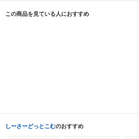
この商品を見ている人におすすめ
しーさーどっとこむ
タコライス2食入
659
¥
¥
6
5
9
しーさーどっとこむ
のおすすめ