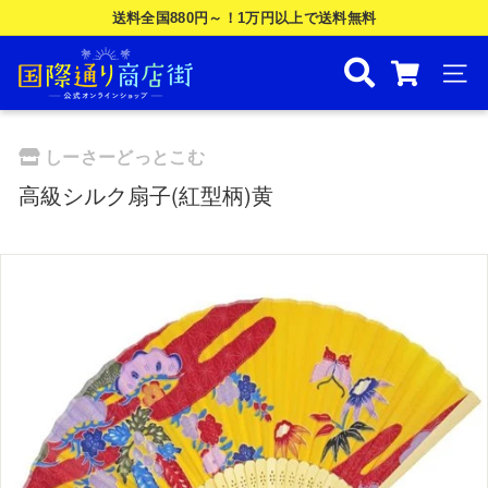
Skip
送料全国880円～！1万円以上で送料無料
to
ス
国
content
ラ
際
ナビ
イ
ド
通
シ
り
しーさーどっとこむ
ョ
商
ー
高級シルク扇子(紅型柄)黄
を
店
一
街
時
公
停
止
式
す
オ
る
ン
ラ
イ
ン