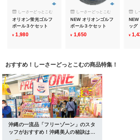
しーさーどっとこむ
しーさーどっとこむ
し
オリオン蛍光ゴルフ
NEW オリオンゴルフ
NE
ボール３ケセット
ボール３ケセット
ッグ
1,980
¥
1,650
¥
1,4
¥
¥
¥
1
1
,
,
9
6
おすすめ！しーさーどっとこむの商品特集！
8
5
0
0
沖縄の一流品「フリーゾーン」のスタ
ッフがおすすめ！沖縄美人の秘訣はこ
こにあり！