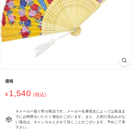
シ
ョ
ッ
プ
価格
通
1,540
¥1,540
¥
(税込)
常
価
格
※メーカー取り寄せ商品です。メーカー在庫状況によっては発送ま
でにお時間をいただく場合がございます。また、入荷の見込みがな
い場合は、キャンセルとさせて頂くことがございます。予めご了承
下さい。