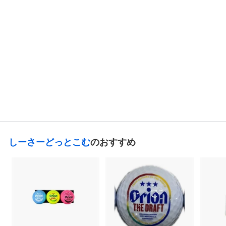
しーさーどっとこむ
高級シルク扇子(紅型
柄)黄
1,540
¥
¥
1
,
5
4
しーさーどっとこむ
のおすすめ
0