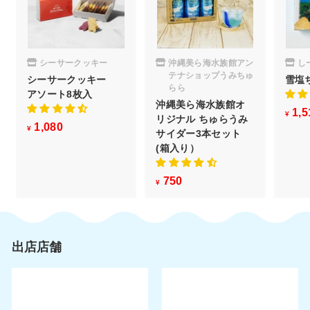
シーサークッキー
沖縄美ら海水族館アン
し
テナショップうみちゅ
シーサークッキー
雪塩
らら
アソート8枚入
沖縄美ら海水族館オ
1,5
¥
リジナル ちゅらうみ
1,080
¥
¥
サイダー3本セット
1
(箱入り）
,
0
750
¥
¥
8
7
0
5
0
出店店舗