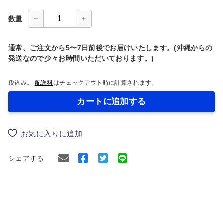
数量
−
+
通常、ご注文から5〜7日前後でお届けいたします。(沖縄からの
発送なので少々お時間いただいております。)
税込み。
配送料
はチェックアウト時に計算されます。
カートに追加する
お気に入りに追加
Facebook
Twitter
シェアする
で
に
シ
ツ
ェ
イ