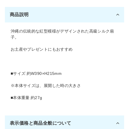
ア
ー
す
ト
商品説明
る
す
る
沖縄の伝統的な紅型模様がデザインされた高級シルク扇
子。
お土産やプレゼントにもおすすめ
■サイズ:約W390×H215mm
※本体サイズは、展開した時の大きさ
■本体重量:約27g
表示価格と商品全般について