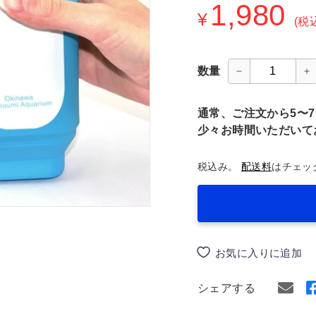
通
1,980
¥
¥
常
(税
価
格
数量
−
+
通常、ご注文から5〜
少々お時間いただいて
税込み。
配送料
はチェッ
お気に入りに追加
シェアする