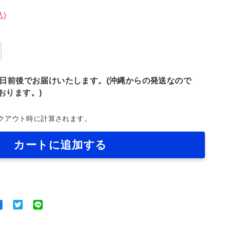
1,980
込)
7日前後でお届けいたします。(沖縄からの発送なので
おります。)
クアウト時に計算されます。
カートに追加する
Facebook
Twitter
で
に