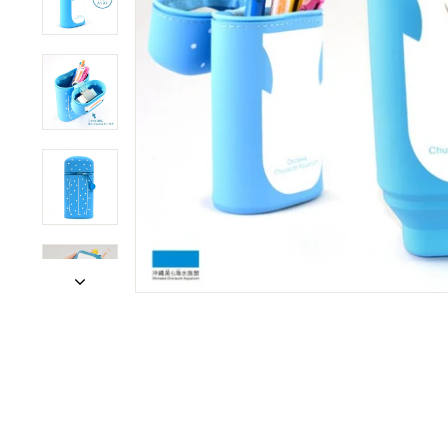
ョ
ッ
プ