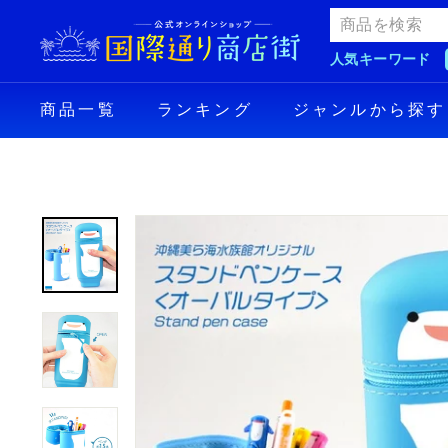
Skip
国
to
際
content
人気キーワード
通
り
商品一覧
ランキング
ジャンルから探す
商
店
街
公
式
オ
ン
ラ
イ
ン
シ