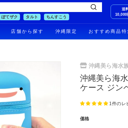
送
検
10,0
ぽてザク
タルト
ちんすこう
索
す
店舗から探す
沖縄限定
おすすめ商品特
る
沖縄美ら海水
沖縄美ら海水
ケース ジン
1件のレ
価格