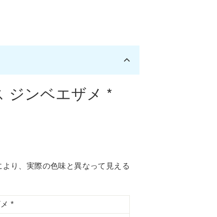
シ
ツ
ェ
イ
ア
ー
す
ト
る
す
 ジンベエザメ *
る
により、実際の色味と異なって見える
 *