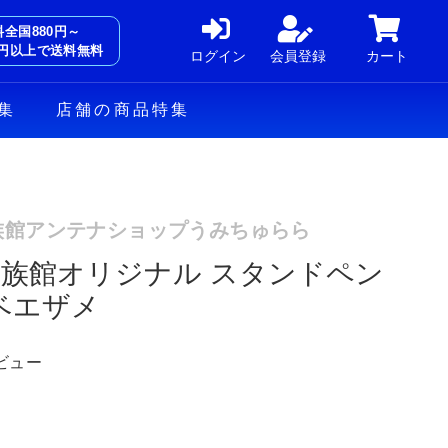
料全国880円～
00円以上で送料無料
ログイン
会員登録
カート
集
店舗の商品特集
族館アンテナショップうみちゅらら
族館オリジナル スタンドペン
ベエザメ
ビュー