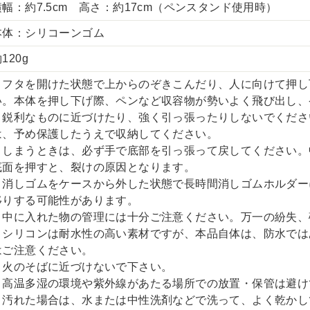
横幅：約7.5cm 高さ：約17cm（ペンスタンド使用時）
本体：シリコーンゴム
120g
・フタを開けた状態で上からのぞきこんだり、人に向けて押し
い。本体を押し下げ際、ペンなど収容物が勢いよく飛び出し、
・鋭利なものに近づけたり、強く引っ張ったりしないでくださ
は、予め保護したうえで収納してください。
・しまうときは、必ず手で底部を引っ張って戻してください。
底面を押すと、裂けの原因となります。
・消しゴムをケースから外した状態で長時間消しゴムホルダー
移りする可能性があります。
・中に入れた物の管理には十分ご注意ください。万一の紛失、
・シリコンは耐水性の高い素材ですが、本品自体は、防水では
はご注意ください。
・火のそばに近づけないで下さい。
・高温多湿の環境や紫外線があたる場所での放置・保管は避け
・汚れた場合は、水または中性洗剤などで洗って、よく乾かし