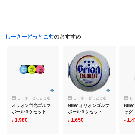
2,970
¥
¥
2
,
9
7
しーさーどっとこむ
のおすすめ
0
しーさーどっとこむ
しーさーどっとこむ
し
オリオン蛍光ゴルフ
NEW オリオンゴルフ
NE
ボール３ケセット
ボール３ケセット
ッグ
1,980
¥
1,650
¥
1,4
¥
¥
¥
1
1
,
,