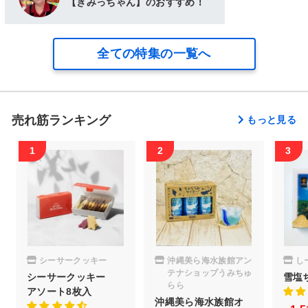
【きみっちゃん】のおすすめ！
全ての特集の一覧へ
売れ筋ランキング
もっと見る
シーサークッキー
沖縄美ら海水族館アン
し
テナショップうみちゅ
シーサークッキー
雪塩
らら
アソート8枚入
沖縄美ら海水族館オ