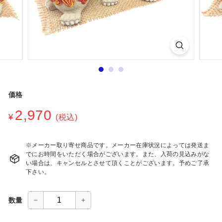
シ
ョ
ッ
プ
価格
通
2,970
¥2,970
¥
(税込)
常
価
格
※メーカー取り寄せ商品です。メーカー在庫状況によっては発送ま
でにお時間をいただく場合がございます。また、入荷の見込みがな
い場合は、キャンセルとさせて頂くことがございます。予めご了承
下さい。
数量
−
+