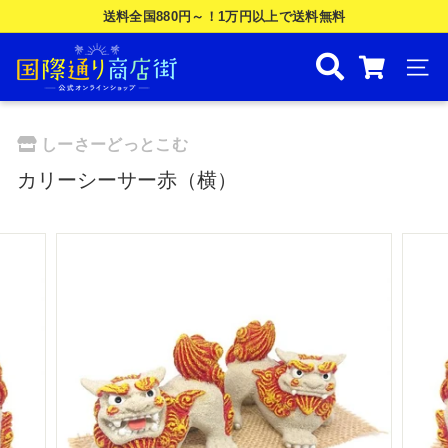
Skip
送料全国880円～！1万円以上で送料無料
to
ス
国
content
ラ
際
ナビ
イ
ド
通
シ
り
しーさーどっとこむ
ョ
商
ー
カリーシーサー赤（横）
を
店
一
街
時
公
停
止
式
す
オ
る
ン
ラ
イ
ン