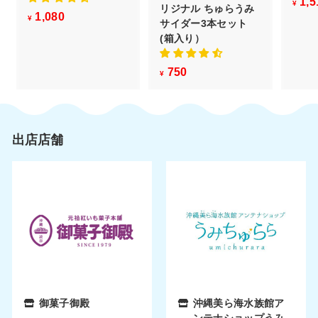
1,5
¥
リジナル ちゅらうみ
1,080
¥
¥
サイダー3本セット
1
(箱入り）
,
0
750
¥
¥
8
7
0
5
0
出店店舗
御菓子御殿
沖縄美ら海水族館ア
ンテナショップうみ