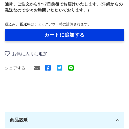
通常、ご注文から5〜7日前後でお届けいたします。(沖縄からの
発送なので少々お時間いただいております。)
税込み。
配送料
はチェックアウト時に計算されます。
カートに追加する
お気に入りに追加
Facebook
Twitter
シェアする
で
に
シ
ツ
ェ
イ
ア
ー
す
ト
商品説明
る
す