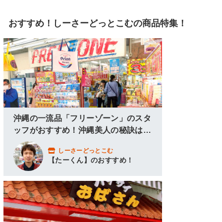
9
6
おすすめ！しーさーどっとこむの商品特集！
8
5
0
0
沖縄の一流品「フリーゾーン」のスタ
ッフがおすすめ！沖縄美人の秘訣はこ
こにあり！
しーさーどっとこむ
【たーくん】のおすすめ！