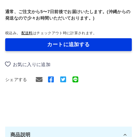
通常、ご注文から5〜7日前後でお届けいたします。(沖縄からの
発送なので少々お時間いただいております。)
税込み。
配送料
はチェックアウト時に計算されます。
カートに追加する
お気に入りに追加
Facebook
Twitter
シェアする
で
に
シ
ツ
ェ
イ
ア
ー
す
ト
商品説明