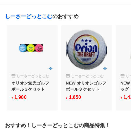
8
しーさーどっとこむ
のおすすめ
しーさーどっとこむ
しーさーどっとこむ
し
オリオン蛍光ゴルフ
NEW オリオンゴルフ
NE
ボール３ケセット
ボール３ケセット
ッグ
1,980
¥
1,650
¥
1,4
¥
¥
¥
1
1
,
,
9
6
おすすめ！しーさーどっとこむの商品特集！
8
5