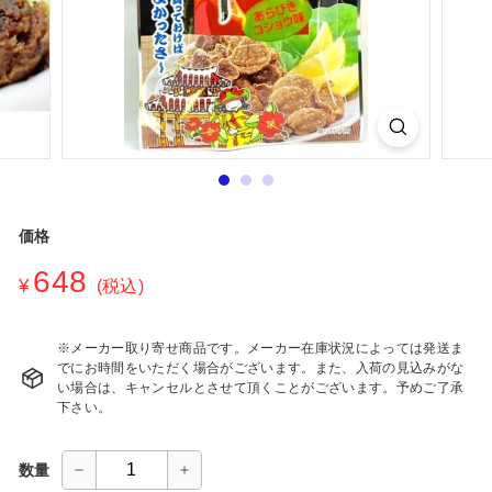
シ
ョ
ッ
プ
価格
通
648
¥648
¥
(税込)
常
価
格
※メーカー取り寄せ商品です。メーカー在庫状況によっては発送ま
でにお時間をいただく場合がございます。また、入荷の見込みがな
い場合は、キャンセルとさせて頂くことがございます。予めご了承
下さい。
数量
−
+