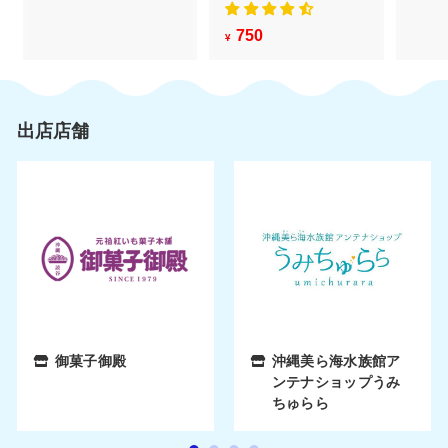
,
0
750
¥
¥
8
7
0
5
0
出店店舗
御菓子御殿
沖縄美ら海水族館ア
ンテナショップうみ
ちゅらら