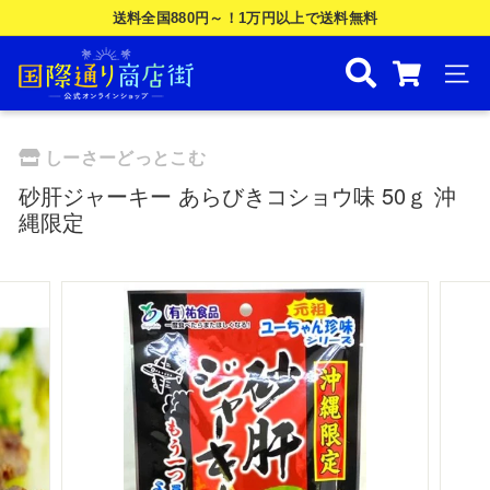
Skip
送料全国880円～！1万円以上で送料無料
to
ス
国
content
ラ
際
ナビ
イ
ド
通
シ
り
しーさーどっとこむ
ョ
商
ー
砂肝ジャーキー あらびきコショウ味 50ｇ 沖
を
店
縄限定
一
街
時
公
停
止
式
す
オ
る
ン
ラ
イ
ン