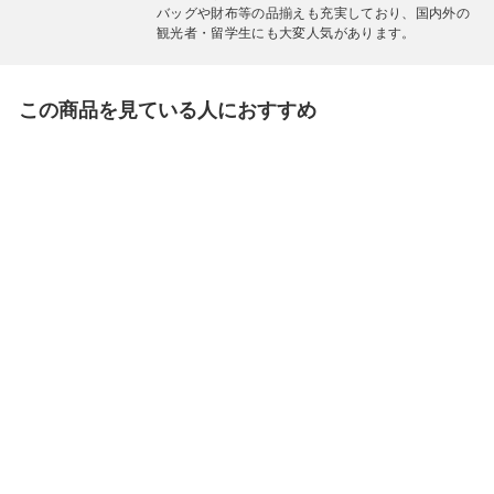
バッグや財布等の品揃えも充実しており、国内外の
観光者・留学生にも大変人気があります。
この商品を見ている人におすすめ
しーさーどっとこむ
砂肝ジャーキー あら
びきコショウ味 50ｇ
沖縄限定
648
¥
¥
6
4