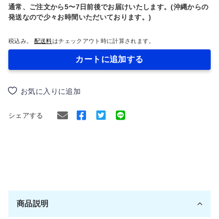
通常、ご注文から5〜7日前後でお届けいたします。(沖縄からの
発送なので少々お時間いただいております。)
税込み。
配送料
はチェックアウト時に計算されます。
カートに追加する
お気に入りに追加
Facebook
Twitter
シェアする
で
に
シ
ツ
ェ
イ
ア
ー
す
ト
商品説明
る
す