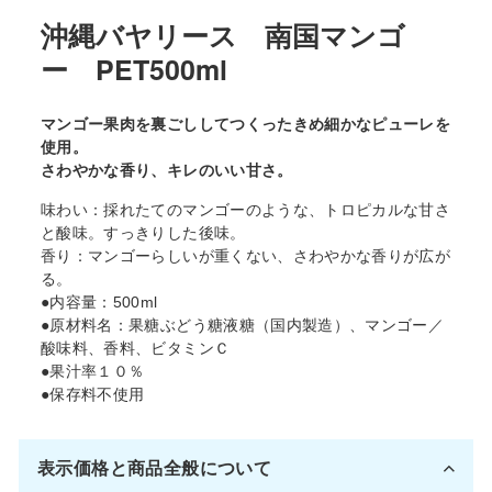
る
沖縄バヤリース 南国マンゴ
ー PET500ml
マンゴー果肉を裏ごししてつくったきめ細かなピューレを
使用。
さわやかな香り、キレのいい甘さ。
味わい：採れたてのマンゴーのような、トロピカルな甘さ
と酸味。すっきりした後味。
香り：マンゴーらしいが重くない、さわやかな香りが広が
る。
●内容量：500ml
●原材料名：果糖ぶどう糖液糖（国内製造）、マンゴー／
酸味料、香料、ビタミンＣ
●果汁率１０％
●保存料不使用
表示価格と商品全般について