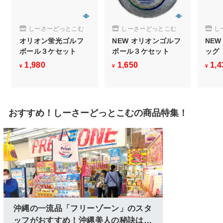
しーさーどっとこむ
しーさーどっとこむ
し
オリオン蛍光ゴルフ
NEW オリオンゴルフ
NE
ボール３ケセット
ボール３ケセット
ッグ
1,980
¥
1,650
¥
1,4
¥
¥
¥
1
1
,
,
9
6
おすすめ！しーさーどっとこむの商品特集！
8
5
0
0
沖縄の一流品「フリーゾーン」のスタ
ッフがおすすめ！沖縄美人の秘訣はこ