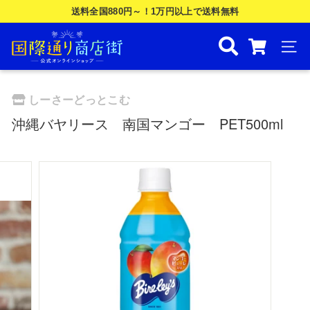
Skip
送料全国880円～！1万円以上で送料無料
to
ス
国
content
ラ
際
ナビ
イ
ド
通
シ
り
しーさーどっとこむ
ョ
商
ー
沖縄バヤリース 南国マンゴー PET500ml
を
店
一
街
時
公
停
止
式
す
オ
る
ン
ラ
イ
ン