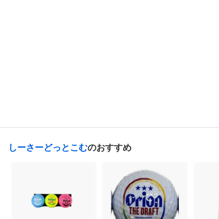
しーさーどっとこむ
沖縄バヤリース 南
国マンゴー
PET500ml
238
¥
¥
2
3
8
しーさーどっとこむ
のおすすめ