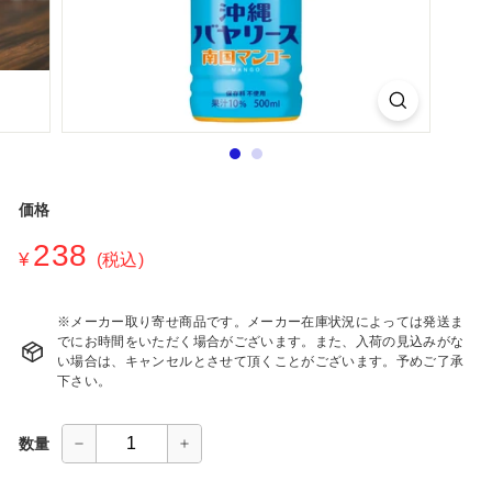
シ
ョ
ッ
プ
価格
通
238
¥238
¥
(税込)
常
価
格
※メーカー取り寄せ商品です。メーカー在庫状況によっては発送ま
でにお時間をいただく場合がございます。また、入荷の見込みがな
い場合は、キャンセルとさせて頂くことがございます。予めご了承
下さい。
数量
−
+