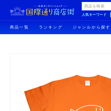
Skip
国
to
際
content
人気キーワード
通
り
商品一覧
ランキング
ジャンルから探す
商
店
街
公
式
オ
ン
ラ
イ
ン
シ