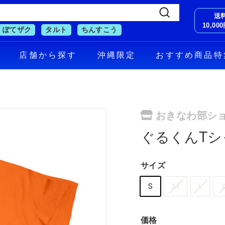
送
検
10,0
ぽてザク
タルト
ちんすこう
索
す
店舗から探す
沖縄限定
おすすめ商品特
る
おきなわ部シ
ぐるくんTシ
サイズ
S
M
L
価格