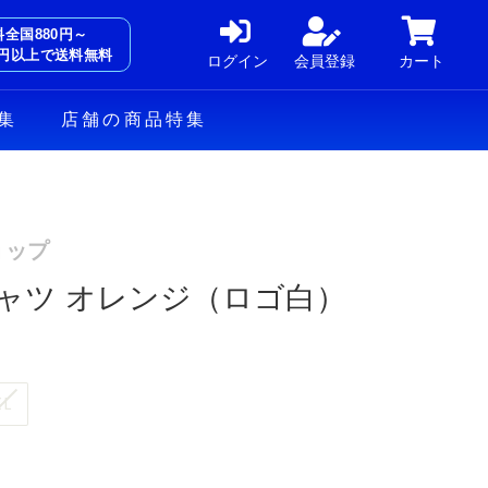
料全国880円～
00円以上で送料無料
ログイン
会員登録
カート
集
店舗の商品特集
ョップ
ャツ オレンジ（ロゴ白）
XL