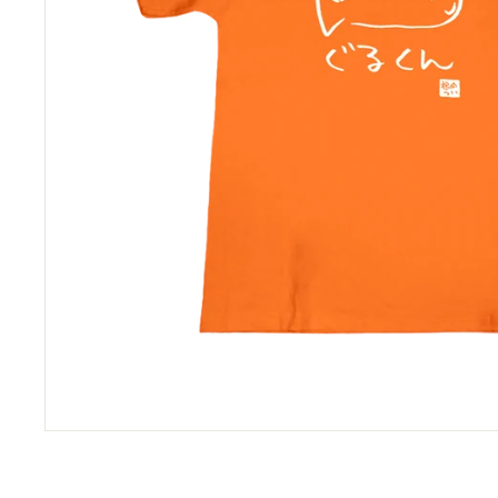
ョ
ッ
プ