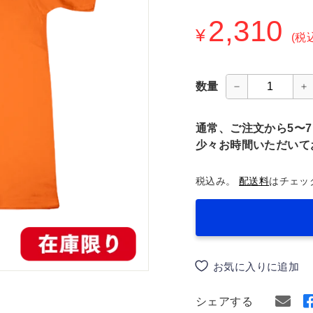
通
2,310
¥
¥
常
(税
価
格
数量
−
+
通常、ご注文から5〜
少々お時間いただいて
税込み。
配送料
はチェッ
お気に入りに追加
シェアする