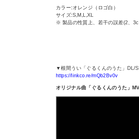
カラー:オレンジ（ロゴ白）
サイズ:S,M,L,XL
※ 製品の性質上、若干の誤差(2、
▼根間うい「ぐるくんのうた」DL/Str
https://linkco.re/mQb2Bv0v
オリジナル曲「ぐるくんのうた」M