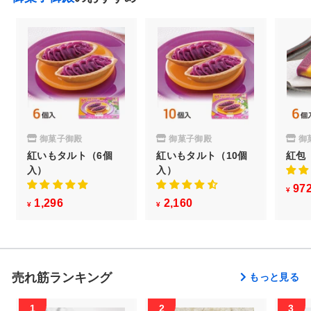
御菓子御殿
御菓子御殿
御
紅いもタルト（6個
紅いもタルト（10個
紅包
入）
入）
97
¥
1,296
¥
2,160
¥
¥
¥
1
2
,
,
2
1
9
6
売れ筋ランキング
もっと見る
6
0