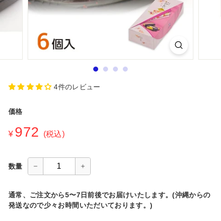
シ
ョ
ッ
プ
4件のレビュー
価格
通
972
¥972
¥
(税込)
常
価
格
数量
−
+
通常、ご注文から5〜7日前後でお届けいたします。(沖縄からの
発送なので少々お時間いただいております。)