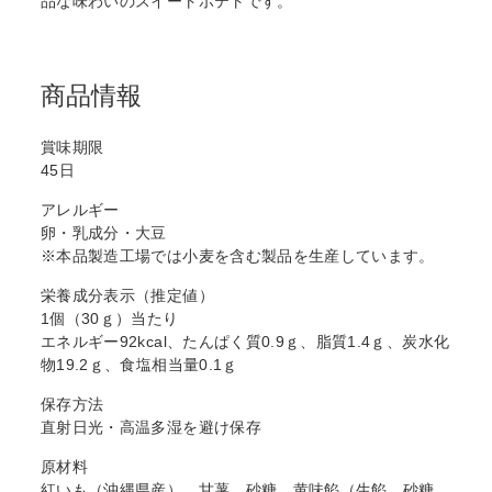
品な味わいのスイートポテトです。
商品情報
賞味期限
45日
アレルギー
卵・乳成分・大豆
※本品製造工場では小麦を含む製品を生産しています。
栄養成分表示（推定値）
1個（30ｇ）当たり
エネルギー92kcal、たんぱく質0.9ｇ、脂質1.4ｇ、炭水化
物19.2ｇ、食塩相当量0.1ｇ
保存方法
直射日光・高温多湿を避け保存
原材料
紅いも（沖縄県産）、甘薯、砂糖、黄味餡（生餡、砂糖、