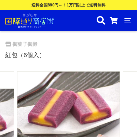
Skip
送料全国880円～！1万円以上で送料無料
to
ス
国
content
ラ
際
ナビ
イ
ド
通
シ
り
御菓子御殿
ョ
商
ー
紅包（6個入）
を
店
一
街
時
公
停
止
式
す
オ
る
ン
ラ
イ
ン