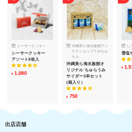
シーサークッキー
沖縄美ら海水族館アン
し
テナショップうみちゅ
シーサークッキー
雪塩
らら
アソート8枚入
沖縄美ら海水族館オ
1,5
¥
リジナル ちゅらうみ
1,080
¥
¥
サイダー3本セット
1
(箱入り）
,
0
750
¥
¥
8
7
0
5
0
出店店舗