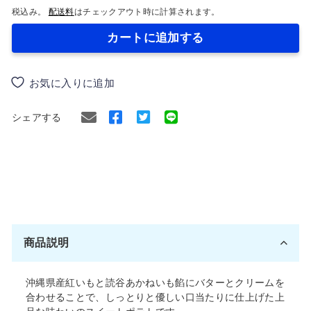
税込み。
配送料
はチェックアウト時に計算されます。
カートに追加する
お気に入りに追加
Facebook
Twitter
シェアする
で
に
シ
ツ
ェ
イ
ア
ー
す
ト
商品説明
る
す
る
沖縄県産紅いもと読谷あかねいも餡にバターとクリームを
合わせることで、しっとりと優しい口当たりに仕上げた上