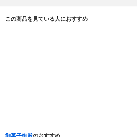
この商品を見ている人におすすめ
御菓子御殿
紅包（6個入）
972
¥
¥
9
7
2
御菓子御殿
のおすすめ