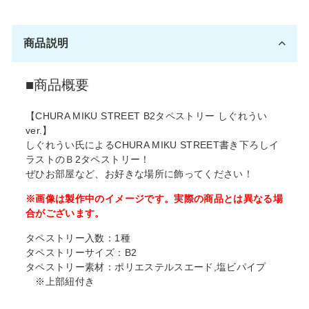
ア
ー
す
ト
商品説明
る
す
る
■商品概要
【CHURA MIKU STREET B2タペストリー しぐれうい
ver.】
しぐれうい氏によるCHURA MIKU STREET書き下ろしイ
ラストのＢ2タペストリー！
ぜひお部屋など、お好きな場所に飾ってください！
※画像は製作中のイメージです。実際の商品とは異なる場
合がございま
す。
タペストリー入数：1種
タペストリーサイズ：B2
タペストリー素材：ポリエステルスエード,塩ビパイプ
※上部紐付き