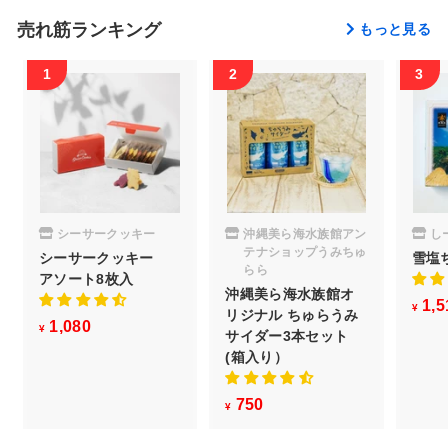
売れ筋ランキング
もっと見る
シーサークッキー
沖縄美ら海水族館アン
し
テナショップうみちゅ
シーサークッキー
雪塩
らら
アソート8枚入
沖縄美ら海水族館オ
1,5
¥
リジナル ちゅらうみ
1,080
¥
¥
サイダー3本セット
1
(箱入り）
,
0
750
¥
¥
8
7
0