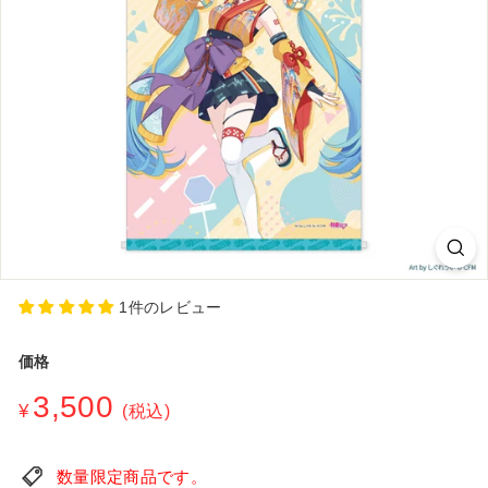
シ
ョ
ッ
プ
1件のレビュー
価格
通
3,500
¥3,500
¥
(税込)
常
価
格
数量限定商品です。