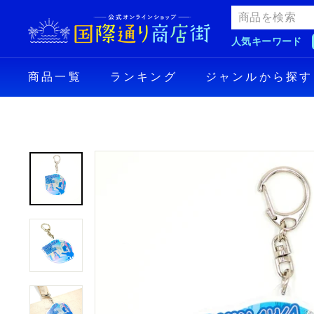
Skip
国
to
際
content
人気キーワード
通
り
商品一覧
ランキング
ジャンルから探す
商
店
街
公
式
オ
ン
ラ
イ
ン
シ