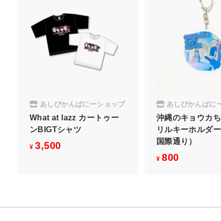
あしびかんぱにーショップ
あしびかんぱに
What at lazz カートゥー
沖縄のキョウカ
ンBIGTシャツ
リルキーホルダー（f
国際通り）
3,500
¥
¥
800
¥
3
¥
8
,
0
5
0
0
0