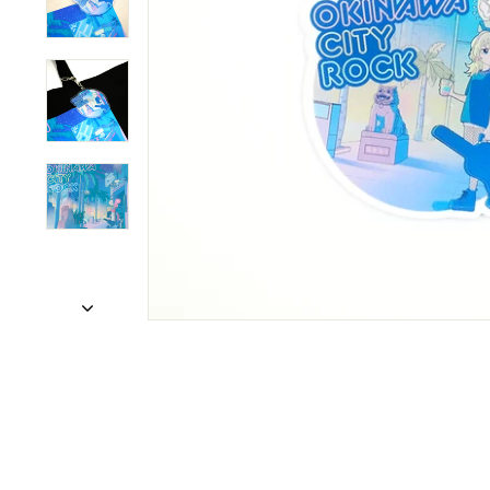
ョ
ッ
プ