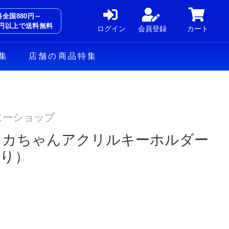
料全国880円～
00円以上で送料無料
ログイン
会員登録
カート
集
店舗の商品特集
にーショップ
ウカちゃんアクリルキーホルダー
通り）
00