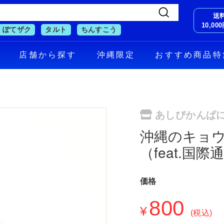
送
検
10,0
ぽてザク
タルト
ちんすこう
索
す
店舗から探す
沖縄限定
おすすめ商品特
る
あしびかんぱ
沖縄のキョ
（feat.国際
価格
通
800
¥8
¥
常
(税込)
価