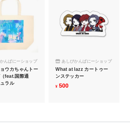
かんぱにーショップ
あしびかんぱにーショップ
ョウカちゃんトー
What at lazz カートゥー
feat.国際通
ンステッカー
ュラル
500
¥
¥
¥
5
2
0
,
0
0
0