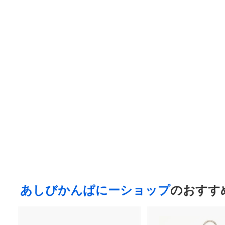
あしびかんぱにーショップ
沖縄のキョウカちゃんアク
リルキーホルダー（feat.
国際通り）
800
¥
¥
8
0
0
あしびかんぱにーショップ
のおすす