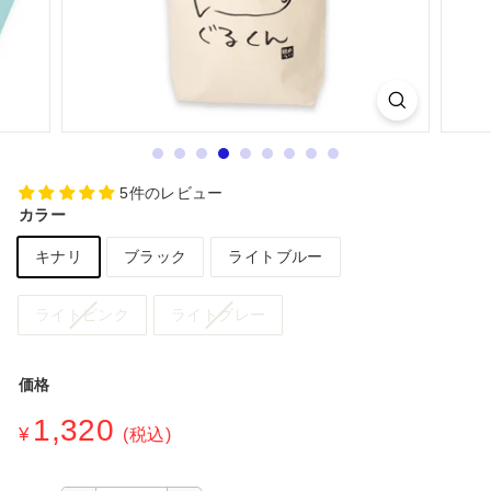
シ
ョ
ッ
プ
5件のレビュー
カラー
キナリ
ブラック
ライトブルー
ライトピンク
ライトグレー
価格
通
1,320
¥1,320
¥
(税込)
常
価
格