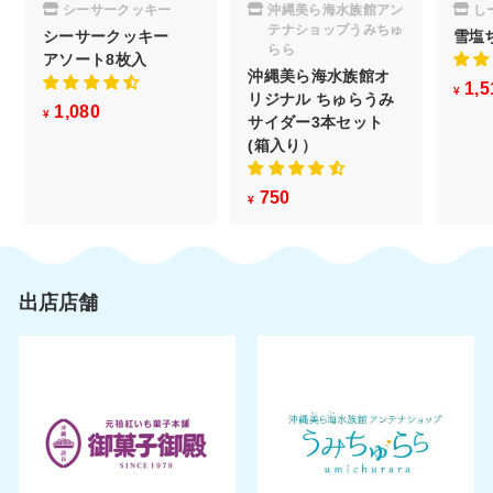
シーサークッキー
沖縄美ら海水族館アン
し
テナショップうみちゅ
シーサークッキー
雪塩
らら
アソート8枚入
沖縄美ら海水族館オ
1,5
¥
リジナル ちゅらうみ
1,080
¥
¥
サイダー3本セット
1
(箱入り）
,
0
750
¥
¥
8
7
0
5
0
出店店舗