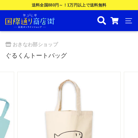
Skip
送料全国880円～！1万円以上で送料無料
to
ス
国
content
ラ
際
ナビ
イ
ド
通
シ
り
おきなわ部ショップ
ョ
商
ー
ぐるくんトートバッグ
を
店
一
街
時
公
停
止
式
す
オ
る
ン
ラ
イ
ン