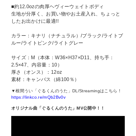
■約12.0ozの肉厚ヘヴィーウェイトボディ
生地が分厚く、お買い物やお土産入れ、ちょっと
したお出かけに最適!!
カラー：キナリ（ナチュラル）/ブラック/ライトブ
ルー/ライトピンク/ライトグレー
サイズ：M（本体：W36×H37×D11、持ち手：
2.5×47、内容量：10）
厚さ（オンス）：12oz
素材：キャンバス（綿100％）
▼根間うい「ぐるくんのうた」DL/Streamingはこちら！
https://linkco.re/mQb2Bv0v
オリジナル曲「ぐるくんのうた」MV公開中！！