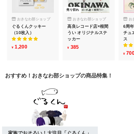
売り切れ
おきなわ部ショップ
おきなわ部ショップ
お
ぐるくんクッキー
高良レコード店×根間
6周
（10枚入）
うい オリジナルステ
チュ
ッカー
ス
1,200
¥
385
¥
¥
¥
70
1
3
¥
,
8
2
5
おすすめ！おきなわ部ショップの商品特集！
0
0
家族でおそろい！大注目「ぐるくん」