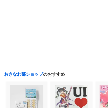
おきなわ部ショップ
ぐるくんトートバッ
グ
1,320
¥
¥
1
,
3
2
おきなわ部ショップ
のおすすめ
0