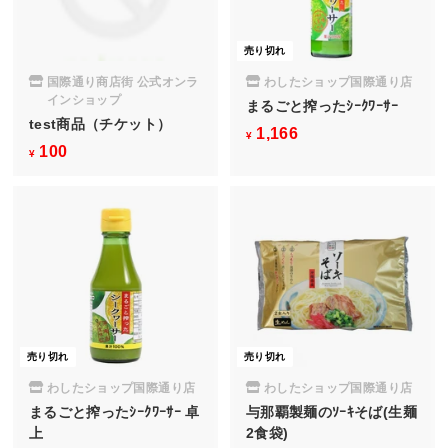
売り切れ
国際通り商店街 公式オンラ
わしたショップ国際通り店
インショップ
まるごと搾ったｼｰｸﾜｰｻｰ
test商品（チケット）
1,166
¥
¥
100
¥
¥
1
1
,
0
1
0
6
6
売り切れ
売り切れ
わしたショップ国際通り店
わしたショップ国際通り店
まるごと搾ったｼｰｸﾜｰｻｰ 卓
与那覇製麺のｿｰｷそば(生麺
上
2食袋)