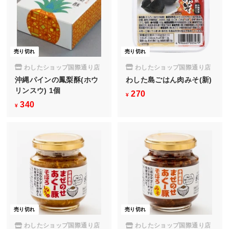
売り切れ
売り切れ
わしたショップ国際通り店
わしたショップ国際通り店
沖縄パインの鳳梨酥(ホウ
わした島ごはん肉みそ(新)
リンスウ) 1個
270
¥
¥
340
¥
2
¥
3
7
4
0
0
売り切れ
売り切れ
わしたショップ国際通り店
わしたショップ国際通り店