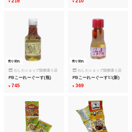
216
¥
210
¥
¥
¥
2
2
1
1
6
0
売り切れ
売り切れ
わしたショップ国際通り店
わしたショップ国際通り店
PBこーれーぐーす(瓶)
PBこーれーぐーすﾐﾆ(新)
745
¥
369
¥
¥
¥
7
3
4
6
5
9