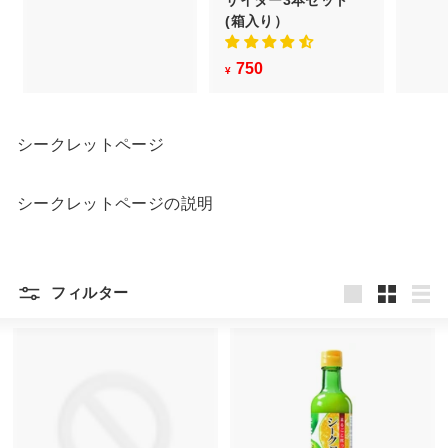
シ
サイダー3本セット
1
ョ
(箱入り）
,
ッ
0
750
¥
¥
プ
8
7
0
5
0
シークレットページ
シークレットページの説明
フィルター
Large
Small
一
覧