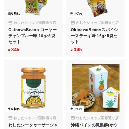
売り切れ
売り切れ
わしたショップ国際通り店
わしたショップ国際通り店
OkinawaBeans ゴーヤー
OkinawaBeansスパイシ
チャンプルー味 16g×5袋
ーステーキ味 16g×5袋セ
セット
ット
345
¥
345
¥
¥
¥
3
3
4
4
5
5
売り切れ
売り切れ
わしたショップ国際通り店
わしたショップ国際通り店
わしたシークヮーサージャ
沖縄パインの鳳梨酥(ホウ