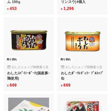
ム 150g
リンスウ)4個入
453
¥
1,296
¥
¥
¥
4
1
5
,
3
2
9
6
売り切れ
売り切れ
わしたショップ国際通り店
わしたショップ国際通り店
わしたｽﾊﾟｲｼｰﾎﾟｰｸ(国産豚･
わしたﾎﾟｰｸﾚｷﾞｭﾗｰ ﾌﾟﾙﾄｯﾌﾟ
鶏使用)
缶
669
¥
669
¥
¥
¥
6
6
6
6
9
9