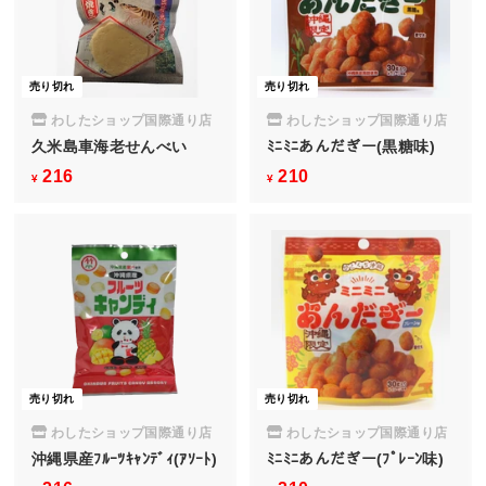
売り切れ
売り切れ
わしたショップ国際通り店
わしたショップ国際通り店
久米島車海老せんべい
ﾐﾆﾐﾆあんだぎー(黒糖味)
216
¥
210
¥
¥
¥
2
2
1
1
6
0
売り切れ
売り切れ
わしたショップ国際通り店
わしたショップ国際通り店
沖縄県産ﾌﾙｰﾂｷｬﾝﾃﾞｨ(ｱｿｰﾄ)
ﾐﾆﾐﾆあんだぎー(ﾌﾟﾚｰﾝ味)