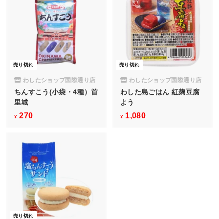
売り切れ
売り切れ
わしたショップ国際通り店
わしたショップ国際通り店
ちんすこう(小袋・4種）首
わした島ごはん 紅麹豆腐
里城
よう
270
¥
1,080
¥
¥
¥
2
1
7
,
0
0
8
0
売り切れ