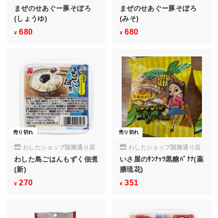
まぜのせあぐー豚そぼろ
まぜのせあぐー豚そぼろ
(しょうゆ)
(みそ)
680
¥
680
¥
¥
¥
6
6
8
8
0
0
売り切れ
売り切れ
わしたショップ国際通り店
わしたショップ国際通り店
わした島ごはんもずく佃煮
いさ屋のｻﾝﾅｯﾂ黒糖ﾊﾞﾅﾅ(薬
(新)
膳琉花)
270
¥
351
¥
¥
¥
2
3
7
5
0
1