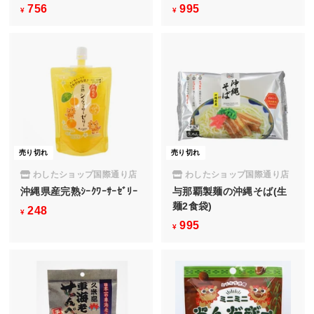
756
¥
995
¥
¥
¥
7
9
5
9
6
5
売り切れ
売り切れ
わしたショップ国際通り店
わしたショップ国際通り店
沖縄県産完熟ｼｰｸﾜｰｻｰｾﾞﾘｰ
与那覇製麺の沖縄そば(生
麺2食袋)
248
¥
¥
995
¥
2
¥
9
4
9
8
5