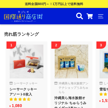
Skip
送料全国880円～！1万円以上で送料無料
to
ス
国
content
ラ
際
ナビ
イ
ド
通
シ
り
売れ筋ランキング
ョ
商
ー
を
店
一
街
時
公
停
止
式
す
オ
る
ン
シーサークッキー
沖縄美ら海水族館アン
し
ラ
テナショップうみちゅ
シーサークッキー
雪塩
イ
らら
アソート8枚入
沖縄美ら海水族館オ
ン
1,5
¥
リジナル ちゅらうみ
1,080
¥
¥