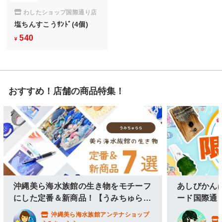
わしたショップ国際通り店
塩ちんすこうｻﾝﾄﾞ(4個)
540
¥
¥
5
4
0
おすすめ！店舗の商品特集！
沖縄美ら海水族館の生き物をモチーフ
あしびかん
にした定番＆新商品！【うみちゅら
ード国際通
ら】
沖縄美ら海水族館アンテナショップ